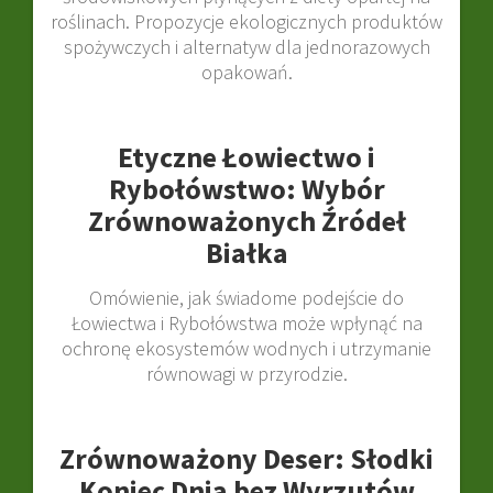
roślinach. Propozycje ekologicznych produktów
spożywczych i alternatyw dla jednorazowych
opakowań.
Etyczne Łowiectwo i
Rybołówstwo: Wybór
Zrównoważonych Źródeł
Białka
Omówienie, jak świadome podejście do
Łowiectwa i Rybołówstwa może wpłynąć na
ochronę ekosystemów wodnych i utrzymanie
równowagi w przyrodzie.
Zrównoważony Deser: Słodki
Koniec Dnia bez Wyrzutów