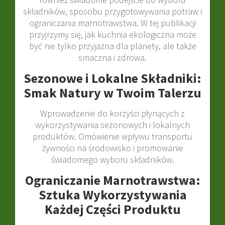
składników, sposobu przygotowywania potraw i
ograniczania marnotrawstwa. W tej publikacji
przyjrzymy się, jak kuchnia ekologiczna może
być nie tylko przyjazna dla planety, ale także
smaczna i zdrowa.
Sezonowe i Lokalne Składniki:
Smak Natury w Twoim Talerzu
Wprowadzenie do korzyści płynących z
wykorzystywania sezonowych i lokalnych
produktów. Omówienie wpływu transportu
żywności na środowisko i promowanie
świadomego wyboru składników.
Ograniczanie Marnotrawstwa:
Sztuka Wykorzystywania
Każdej Części Produktu