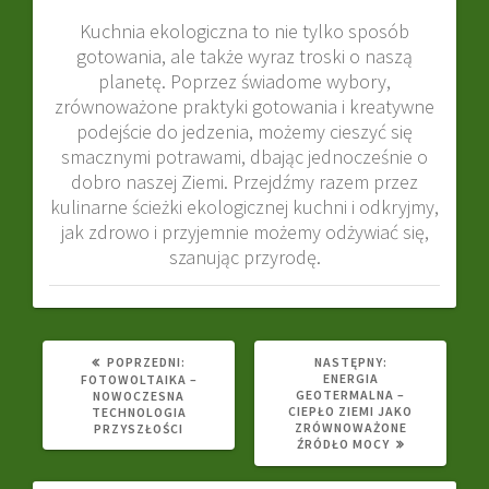
Kuchnia ekologiczna to nie tylko sposób
gotowania, ale także wyraz troski o naszą
planetę. Poprzez świadome wybory,
zrównoważone praktyki gotowania i kreatywne
podejście do jedzenia, możemy cieszyć się
smacznymi potrawami, dbając jednocześnie o
dobro naszej Ziemi. Przejdźmy razem przez
kulinarne ścieżki ekologicznej kuchni i odkryjmy,
jak zdrowo i przyjemnie możemy odżywiać się,
szanując przyrodę.
POPRZEDNI
NASTĘPNY
POPRZEDNI:
NASTĘPNY:
WPIS:
WPIS:
ENERGIA
FOTOWOLTAIKA –
GEOTERMALNA –
NOWOCZESNA
CIEPŁO ZIEMI JAKO
TECHNOLOGIA
ZRÓWNOWAŻONE
PRZYSZŁOŚCI
ŹRÓDŁO MOCY