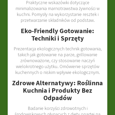
Praktyczne wskazówki dotyczące
minimalizowania marnotrawstwa żywności w
kuchni. Pomysły na wykorzystanie resztek i
przetwarzanie składników od podstaw.
Eko-Friendly Gotowanie:
Techniki i Sprzęty
Prezentacja ekologicznych technik gotowania,
takich jak gotowanie na parze, grillowanie
zrównoważone, czy stosowanie naczyń
wielokrotnego użytku. Omówienie sprzętów
kuchennych o niskim wpływie ekologicznym.
Zdrowe Alternatywy: Roślinna
Kuchnia i Produkty Bez
Odpadów
Badanie korzyści zdrowotnych i
środowiskowych płynących z diety opartej na