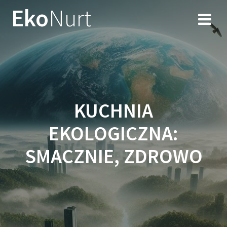
Przejdź
Eko
Nurt
do
treści
KUCHNIA
EKOLOGICZNA:
SMACZNIE, ZDROWO