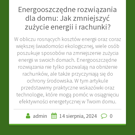
Energooszczędne rozwiązania
dla domu: Jak zmniejszyć
zużycie energii i rachunki?
W obliczu rosnących kosztów energii oraz coraz
większej świadomości ekologicznej, wiele osób
poszukuje sposobów na zmniejszenie zużycia
energii w swoich domach. Energooszczędne
rozwiązania nie tylko pozwalają na obniżenie
rachunków, ale także przyczyniają się do
ochrony środowiska. W tym artykule
przedstawimy praktyczne wskazówki oraz
technologie, które mogą pomóc w osiągnięciu
efektywności energetycznej w Twoim domu.
admin
14 sierpnia, 2024
0