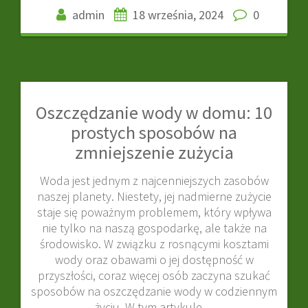
admin
18 września, 2024
0
Oszczędzanie wody w domu: 10
prostych sposobów na
zmniejszenie zużycia
Woda jest jednym z najcenniejszych zasobów
naszej planety. Niestety, jej nadmierne zużycie
staje się poważnym problemem, który wpływa
nie tylko na naszą gospodarkę, ale także na
środowisko. W związku z rosnącymi kosztami
wody oraz obawami o jej dostępność w
przyszłości, coraz więcej osób zaczyna szukać
sposobów na oszczędzanie wody w codziennym
życiu. W tym artykule…