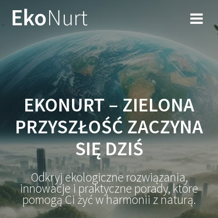
Przejdź
Eko
Nurt
do
treści
EKONURT – ZIELONA
PRZYSZŁOŚĆ ZACZYNA
SIĘ DZIŚ
Odkryj ekologiczne rozwiązania,
innowacje i praktyczne porady, które
pomogą Ci żyć w harmonii z naturą.