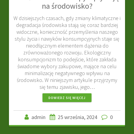
na środowisko?
W dzisiejszych czasach, gdy zmiany klimatyczne i
degradacja środowiska stają się coraz bardziej
widoczne, konieczność przemyślenia naszego
stylu życia i nawyków konsumpcyjnych staje się
nieodłącznym elementem dążenia do
zrównoważonego rozwoju. Ekologiczny
konsumpcjonizm to podejście, które zakłada
świadome wybory zakupowe, mające na celu
minimalizację negatywnego wpływu na
środowisko. W niniejszym artykule przyjrzymy
się temu zjawisku, jego…
DOWIEDZ SIĘ WIĘCEJ
admin
25 września, 2024
0