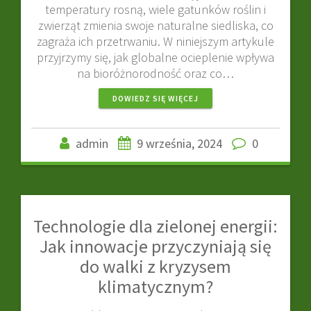
temperatury rosną, wiele gatunków roślin i
zwierząt zmienia swoje naturalne siedliska, co
zagraża ich przetrwaniu. W niniejszym artykule
przyjrzymy się, jak globalne ocieplenie wpływa
na bioróżnorodność oraz co…
DOWIEDZ SIĘ WIĘCEJ
admin
9 września, 2024
0
Technologie dla zielonej energii:
Jak innowacje przyczyniają się
do walki z kryzysem
klimatycznym?