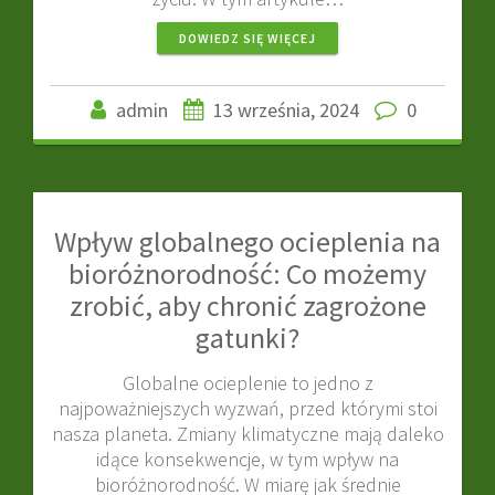
DOWIEDZ SIĘ WIĘCEJ
admin
13 września, 2024
0
Wpływ globalnego ocieplenia na
bioróżnorodność: Co możemy
zrobić, aby chronić zagrożone
gatunki?
Globalne ocieplenie to jedno z
najpoważniejszych wyzwań, przed którymi stoi
nasza planeta. Zmiany klimatyczne mają daleko
idące konsekwencje, w tym wpływ na
bioróżnorodność. W miarę jak średnie