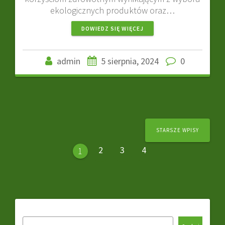
ekologicznych produktów oraz…
DOWIEDZ SIĘ WIĘCEJ
admin
5 sierpnia, 2024
0
Nawigacja
STARSZE WPISY
wpisów
Strona
Strona
Strona
2
3
4
Strona
1