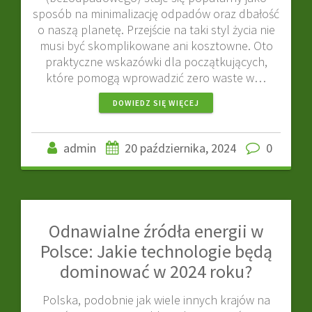
sposób na minimalizację odpadów oraz dbałość
o naszą planetę. Przejście na taki styl życia nie
musi być skomplikowane ani kosztowne. Oto
praktyczne wskazówki dla początkujących,
które pomogą wprowadzić zero waste w…
DOWIEDZ SIĘ WIĘCEJ
admin
20 października, 2024
0
Odnawialne źródła energii w
Polsce: Jakie technologie będą
dominować w 2024 roku?
Polska, podobnie jak wiele innych krajów na