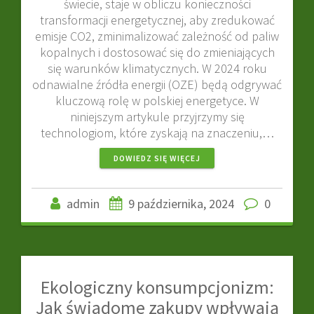
świecie, staje w obliczu konieczności
transformacji energetycznej, aby zredukować
emisje CO2, zminimalizować zależność od paliw
kopalnych i dostosować się do zmieniających
się warunków klimatycznych. W 2024 roku
odnawialne źródła energii (OZE) będą odgrywać
kluczową rolę w polskiej energetyce. W
niniejszym artykule przyjrzymy się
technologiom, które zyskają na znaczeniu,…
DOWIEDZ SIĘ WIĘCEJ
admin
9 października, 2024
0
Ekologiczny konsumpcjonizm:
Jak świadome zakupy wpływają