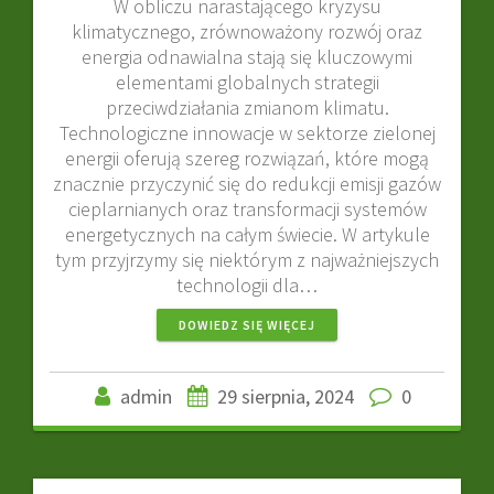
W obliczu narastającego kryzysu
klimatycznego, zrównoważony rozwój oraz
energia odnawialna stają się kluczowymi
elementami globalnych strategii
przeciwdziałania zmianom klimatu.
Technologiczne innowacje w sektorze zielonej
energii oferują szereg rozwiązań, które mogą
znacznie przyczynić się do redukcji emisji gazów
cieplarnianych oraz transformacji systemów
energetycznych na całym świecie. W artykule
tym przyjrzymy się niektórym z najważniejszych
technologii dla…
DOWIEDZ SIĘ WIĘCEJ
admin
29 sierpnia, 2024
0