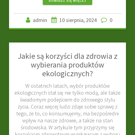
DOWIEDZ SIĘ WIĘCEJ
admin
10 sierpnia, 2024
0
Jakie są korzyści dla zdrowia z
wybierania produktów
ekologicznych?
W ostatnich latach, wybór produktów
ekologicznych stał się nie tylko modą, ale także
świadomym podejściem do zdrowego stylu
życia. Coraz więcej ludzi zdaje sobie sprawę z
tego, że to, co konsumujemy, ma bezpośredni
wpływ na nasze zdrowie, a także na stan
środowiska. W artykule tym przyjrzymy się
korzyściom zdrowotnym wynikającym z wyboru